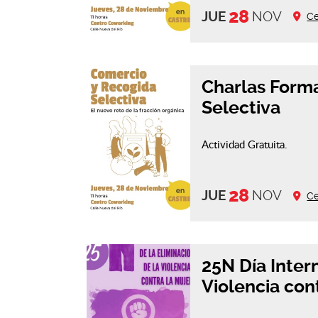
28
JUE
NOV
Ce
Charlas Form
Selectiva
Actividad Gratuita.
28
JUE
NOV
Ce
25N Día Inter
Violencia con