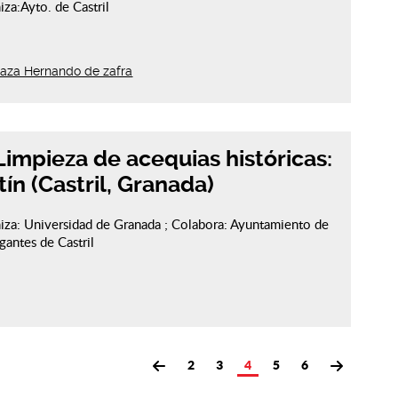
iza:Ayto. de Castril
laza Hernando de zafra
mpieza de acequias históricas:
ín (Castril, Granada)
niza: Universidad de Granada ; Colabora: Ayuntamiento de
gantes de Castril
2
3
4
5
6