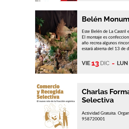
Belén Monume
Este Belén de La Castril 
El montaje es confeccion
año recrea algunos rinco
estará abierta del 13 de d
13
VIE
DIC
LUN
Charlas Form
Selectiva
Actividad Gratuita. Organ
958720001